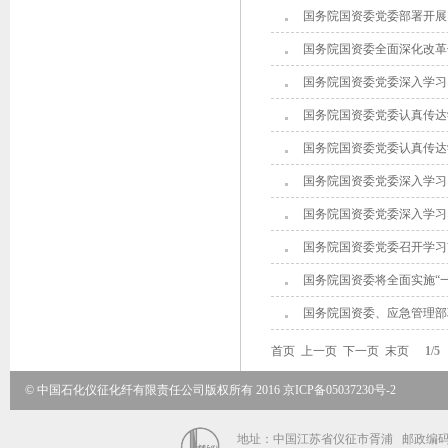
国务院国资委党委部署开展
国务院国资委全面深化改革
国务院国资委党委深入学习
国务院国资委党委认真传达
国务院国资委党委认真传达
国务院国资委党委深入学习
国务院国资委党委深入学习
国务院国资委党委召开学习
国务院国资委将全面实施“
国务院国资委、应急管理部
首页
上一页
下一页
末页
1/5
© 中国石化仪征化纤有限责任公司版权所有 2016
京ICP备05037230号-2
地址：中国江苏省仪征市胥浦 邮政编码：211