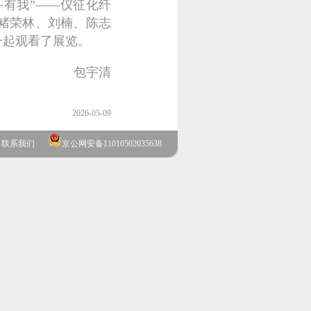
斗有我”——仪征化纤
褚荣林、刘楠、陈志
一起观看了展览。
包宇清
2026-05-09
联系我们
京公网安备11010502035638