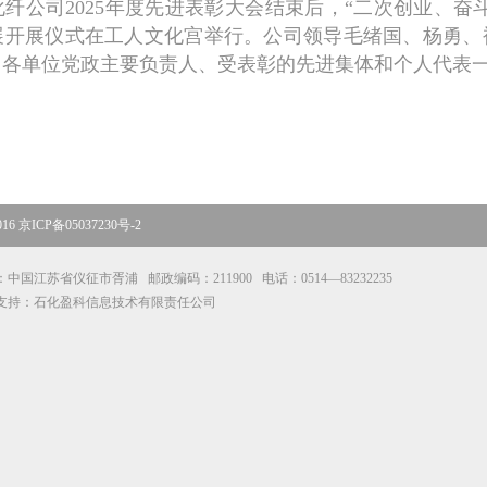
纤公司2025年度先进表彰大会结束后，“二次创业、奋
展开展仪式在工人文化宫举行。公司领导毛绪国、杨勇、
、各单位党政主要负责人、受表彰的先进集体和个人代表
16
京ICP备05037230号-2
中国江苏省仪征市胥浦 邮政编码：211900 电话：0514—83232235
支持：石化盈科信息技术有限责任公司