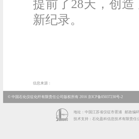
提前了28天，创造
新纪录。
信息来源：
© 中国石化仪征化纤有限责任公司版权所有 2016
京ICP备05037230号-2
地址：中国江苏省仪征市胥浦 邮政编码：211
技术支持：石化盈科信息技术有限责任