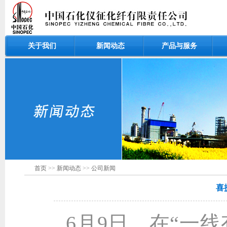
关于我们
新闻动态
产品与服务
首页
>>
新闻动态
>>
公司新闻
喜
6月9日，在“一