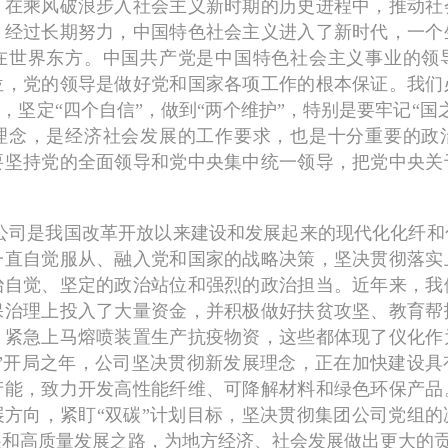
，在乘风破浪步入社会主义新时期的历史进程中，推动社
。经过长期努力，中国特色社会主义进入了新时代，一个
在世界东方。中国共产党是中国特色社会主义事业的领
位，党的领导是做好党和国家各项工作的根本保证。我们
”，坚定“四个自信”，做到“两个维护”，特别是要牢记“国
理念，是经济社会发展的工作要求，也是十分重要的政
要坚持党的全面领导和党中央集中统一领导，把党中央关
。
公司是我国改革开放以来建设和发展起来的现代化化纤和
一直自觉服从、融入党和国家的战略决策，坚决贯彻落实
治自觉、坚定的政治站位和强烈的政治担当。近年来，我
保治理上投入了大量资金，并积极做好扶贫攻坚、教育帮
，紧急上马熔喷装置生产抗疫物资，这些都体现了仪化作
五”开局之年，公司坚决贯彻新发展理念，正在加快建设具
产能，致力开发高性能纤维、可降解材料和绿色环保产品
展方向，紧盯“双碳”计划目标，坚决贯彻集团公司党组的
展和高质量发展之路，为地方经济、社会发展做出更大的