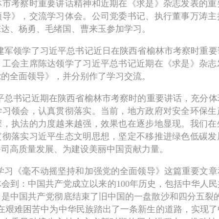
林市考察时重要讲话精神和近期在《求是》杂志发表的重
领导》，交流学习体会。公司党委书记、执行董事万涛主
陈达、杨勇、毛绪国、曹来玉参加学习。
建军领学了习近平总书记近日在陕西省榆林市考察时重要
、工会主席陈达领学了习近平总书记近期在《求是》杂志
党的全面领导》，并分别作了学习交流。
平总书记近期在陕西省榆林市考察时的重要讲话，充分体
学习领会，认真贯彻落实。当前，地方政府对安全环保生
深，执法的力度越来越强，效果也在逐步地显现。我们在
贯彻落实习近平生态文明思想，坚定不移推进绿色低碳发
公司高质量发展、为建设美丽中国贡献力量。
学习《毫不动摇坚持和加强党的全面领导》这篇重要文章
会到：中国共产党成立以来的100年历史，包括中华人民
，是中国共产党彻底结束了旧中国的一盘散沙和四分五裂的
，在艰难困苦中为中华民族踏出了一条新生的道路，实现了